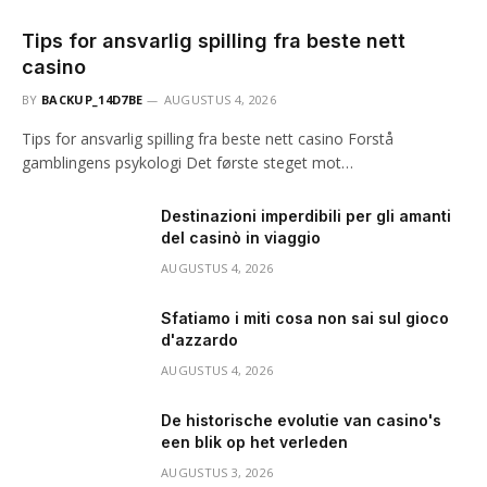
Tips for ansvarlig spilling fra beste nett
casino
BY
BACKUP_14D7BE
AUGUSTUS 4, 2026
Tips for ansvarlig spilling fra beste nett casino Forstå
gamblingens psykologi Det første steget mot…
Destinazioni imperdibili per gli amanti
del casinò in viaggio
AUGUSTUS 4, 2026
Sfatiamo i miti cosa non sai sul gioco
d'azzardo
AUGUSTUS 4, 2026
De historische evolutie van casino's
een blik op het verleden
AUGUSTUS 3, 2026