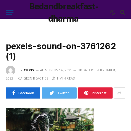
Bedandbreakfast-
dharma
pexels-sound-on-3761262
(1)
BY
CHRIS
AUGUSTUS 14, 2021
UPDATED:
FEBRUARI 8,
2023
GEEN REACTIES
1 MIN READ
Facebook
Twitter
Pinterest