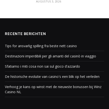
AUGUSTUS 3, 2026
RECENTE BERICHTEN
Tips for ansvarlig spilling fra beste nett casino
Destinazioni imperdibili per gli amanti del casinò in viaggio
Sfatiamo i miti cosa non sai sul gioco d'azzardo
De historische evolutie van casino's een blik op het verleden
Verhoog je kans op winst met de nieuwste bonussen bij Winz
Casino NL