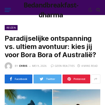
Bedandbreakfast-
dharma
REIZEN
Paradijselijke ontspanning
vs. ultiem avontuur: kies jij
voor Bora Bora of Australië?
BY
CHRIS
MEI 9, 2026
GEEN REACTIES
4 MINS READ
Facebook
Twitter
Pinterest