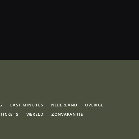
G
LAST MINUTES
NEDERLAND
OVERIGE
GTICKETS
WERELD
ZONVAKANTIE