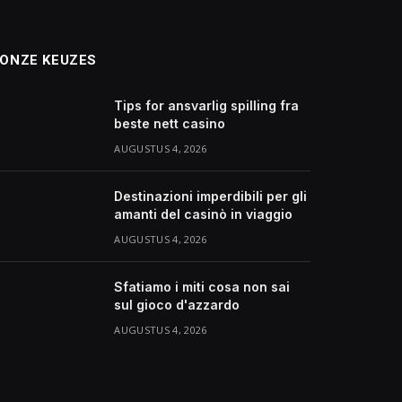
ONZE KEUZES
Tips for ansvarlig spilling fra
beste nett casino
AUGUSTUS 4, 2026
Destinazioni imperdibili per gli
amanti del casinò in viaggio
AUGUSTUS 4, 2026
Sfatiamo i miti cosa non sai
sul gioco d'azzardo
AUGUSTUS 4, 2026