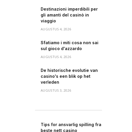
Destinazioni imperdibili per
gli amanti del casinò in
viaggio
AUGUSTUS 4, 2026
Sfatiamo i miti cosa non sai
sul gioco d'azzardo
AUGUSTUS 4, 2026
De historische evolutie van
casino's een blik op het
verleden
AUGUSTUS 3, 2026
Our Picks
Tips for ansvarlig spilling fra
beste nett casino