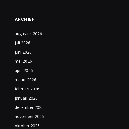
ARCHIEF
augustus 2026
juli 2026
juni 2026
mei 2026
april 2026
maart 2026
februari 2026
januari 2026
december 2025
november 2025
oktober 2025