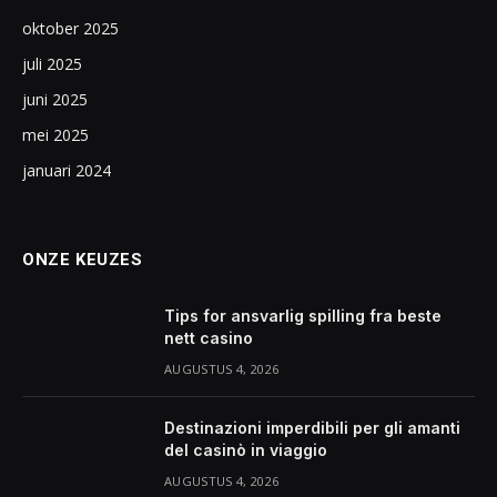
oktober 2025
juli 2025
juni 2025
mei 2025
januari 2024
ONZE KEUZES
Tips for ansvarlig spilling fra beste
nett casino
AUGUSTUS 4, 2026
Destinazioni imperdibili per gli amanti
del casinò in viaggio
AUGUSTUS 4, 2026