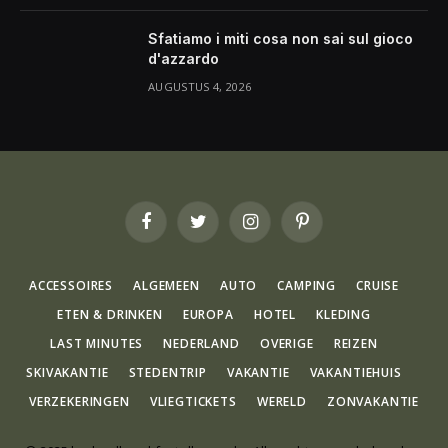
Sfatiamo i miti cosa non sai sul gioco
d'azzardo
AUGUSTUS 4, 2026
Facebook
Twitter
Instagram
Pinterest
ACCESSOIRES
ALGEMEEN
AUTO
CAMPING
CRUISE
ETEN & DRINKEN
EUROPA
HOTEL
KLEDING
LAST MINUTES
NEDERLAND
OVERIGE
REIZEN
SKIVAKANTIE
STEDENTRIP
VAKANTIE
VAKANTIEHUIS
VERZEKERINGEN
VLIEGTICKETS
WERELD
ZONVAKANTIE