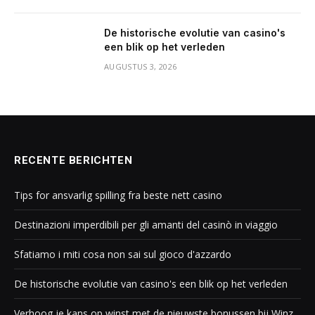
De historische evolutie van casino's
een blik op het verleden
AUGUSTUS 3, 2026
RECENTE BERICHTEN
Tips for ansvarlig spilling fra beste nett casino
Destinazioni imperdibili per gli amanti del casinò in viaggio
Sfatiamo i miti cosa non sai sul gioco d'azzardo
De historische evolutie van casino's een blik op het verleden
Verhoog je kans op winst met de nieuwste bonussen bij Winz